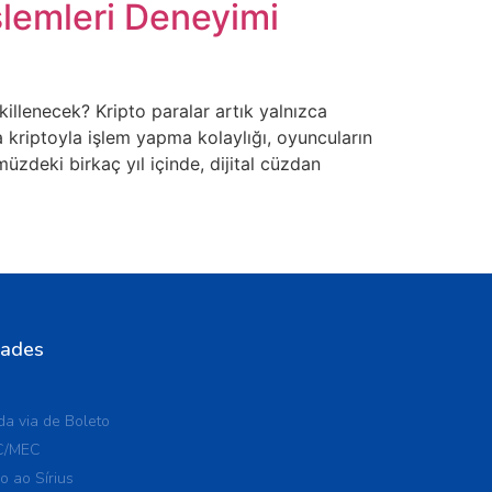
şlemleri Deneyimi
llenecek? Kripto paralar artık yalnızca
da kriptoyla işlem yapma kolaylığı, oyuncuların
zdeki birkaç yıl içinde, dijital cüzdan
dades
a via de Boleto
C/MEC
o ao Sírius