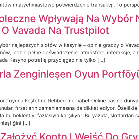
limitów i natychmiastowe potwierdzenie transakcji. To pers
ołeczne Wpływają Na Wybór 
 O Vavada Na Trustpilot
ór najlepszych slotów w kasynie – opinie graczy o Vavada 
bnów, lecz o pełne doświadczenie: atmosferę, interakcje, 
ada Kasyno potrafią przyciągać nie tylko […]
a Zenginleşen Oyun Portföyu
rtföyünü Keşfetme Rehberi merhabet Online casino dünyasın
nulan fırsatların zamanlamasına da dikkat ediyor. Özellikle 
u beklentiyi fazlasıyla karşılıyor. Bu yazıda, slotlardan c
nleştiğini […]
ałożyć Konto I Wejść Do Gry