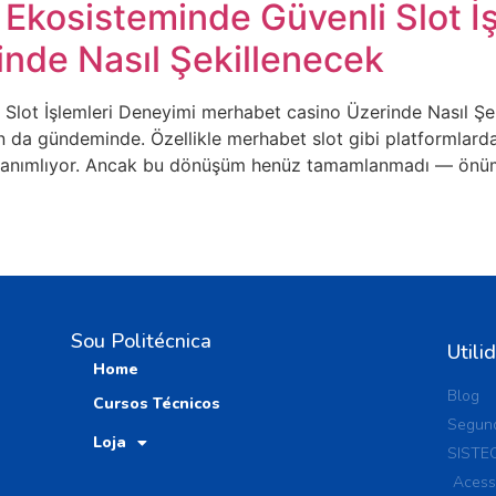
Ekosisteminde Güvenli Slot İ
nde Nasıl Şekillenecek
Slot İşlemleri Deneyimi merhabet casino Üzerinde Nasıl Şeki
ının da gündeminde. Özellikle merhabet slot gibi platformlar
den tanımlıyor. Ancak bu dönüşüm henüz tamamlanmadı — önümü
Sou Politécnica
Utili
Home
Blog
Cursos Técnicos
Segund
Loja
SISTE
Acess