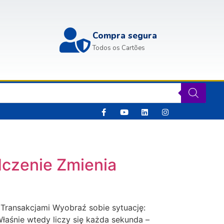
Compra segura
Todos os Cartões
dczenie Zmienia
Transakcjami Wyobraź sobie sytuację:
łaśnie wtedy liczy się każda sekunda –