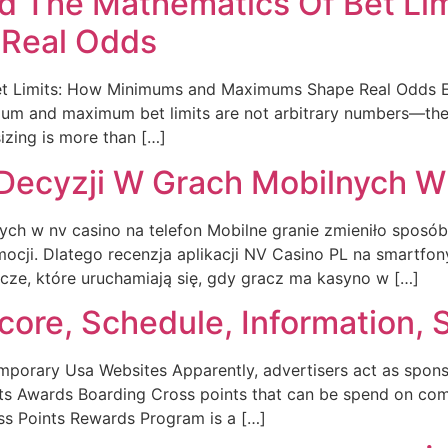
nd The Mathematics Of Bet L
Real Odds
et Limits: How Minimums and Maximums Shape Real Odds Eve
imum and maximum bet limits are not arbitrary numbers—the
izing is more than […]
Decyzji W Grach Mobilnych W
ych w nv casino na telefon Mobilne granie zmieniło sposób
cji. Dlatego recenzja aplikacji NV Casino PL na smartfon
cze, które uruchamiają się, gdy gracz ma kasyno w […]
Score, Schedule, Information, 
rary Usa Websites Apparently, advertisers act as sponsors
ts Awards Boarding Cross points that can be spend on comp
ss Points Rewards Program is a […]