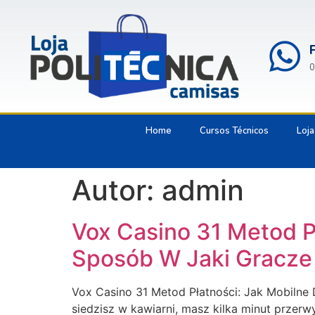
0
Home
Cursos Técnicos
Loja
Autor:
admin
Vox Casino 31 Metod P
Sposób W Jaki Gracze
Vox Casino 31 Metod Płatności: Jak Mobilne
siedzisz w kawiarni, masz kilka minut przer