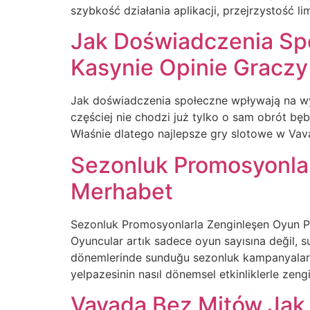
szybkość działania aplikacji, przejrzystość 
Jak Doświadczenia Sp
Kasynie Opinie Graczy
Jak doświadczenia społeczne wpływają na wyb
częściej nie chodzi już tylko o sam obrót bę
Właśnie dlatego najlepsze gry slotowe w Vav
Sezonluk Promosyonlarl
Merhabet
Sezonluk Promosyonlarla Zenginleşen Oyun Po
Oyuncular artık sadece oyun sayısına değil, su
dönemlerinde sunduğu sezonluk kampanyalarla b
yelpazesinin nasıl dönemsel etkinliklerle zengi
Vavada Bez Mitów Jak Z